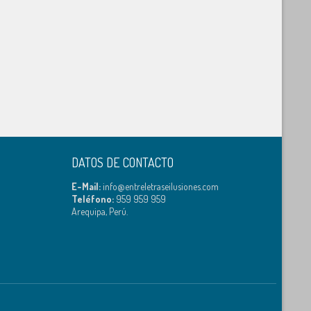
DATOS DE CONTACTO
E-Mail:
info@entreletraseilusiones.com
Teléfono:
959 959 959
Arequipa, Perú.