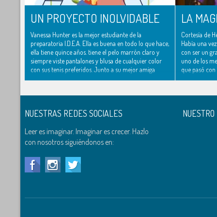
UN PROYECTO INOLVIDABLE
LA MAG
Vanessa Hunter es la mejor estudiante de la
Cortesía de H
preparatoria I.D.E.A. Ella es buena en todo lo que hace,
Había una vez
ella tiene quince años. tiene el pelo marrón claro y
con ser un gr
siempre viste pantalones y blusa de cualquier color
uno de los me
con sus tenis preferidos. Junto a su mejor amiga
que pasó con G
Teresa, también de quince años, tienen las mejores
Magia Sagrada (
calificaciones de ..
NUESTRAS REDES SOCIALES
NUESTRO
Leer es imaginar. Imaginar es crecer. Hazlo
con nosotros siguiéndonos en: