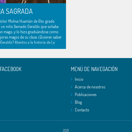
IA SAGRADA
éctor Molina Huamán de 6to. grado.
 un niño llamado Geraldo que soñaba
an mago, y lo hizo graduándose como
jores magos de su clase. ¿Quieren saber
eraldo? Atentos a la historia de La
click aquí para ir al cuento). ..
 FACEBOOK
MENÚ DE NAVEGACIÓN
Inicio
Acerca de nosotros
Publicaciones
Blog
Contacto
2021